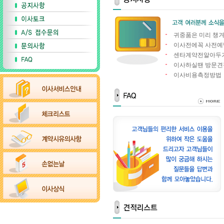
귀중품은 미리 챙겨
이사전에꼭 사전예
센타계약전알아두
이사하실땐 방문견적
이사비용측정방법