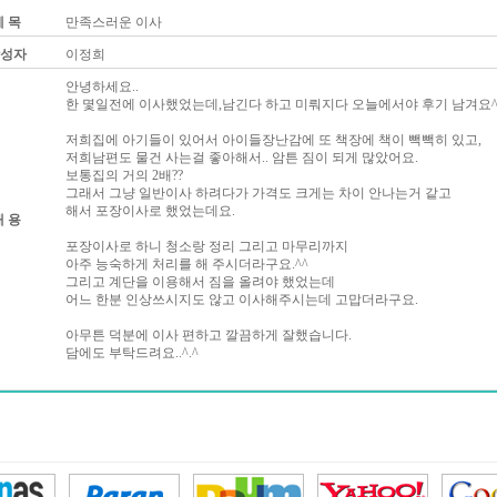
제 목
만족스러운 이사
성자
이정희
안녕하세요..
한 몇일전에 이사했었는데,남긴다 하고 미뤄지다 오늘에서야 후기 남겨요^
저희집에 아기들이 있어서 아이들장난감에 또 책장에 책이 빽빽히 있고,
저희남편도 물건 사는걸 좋아해서.. 암튼 짐이 되게 많았어요.
보통집의 거의 2배??
그래서 그냥 일반이사 하려다가 가격도 크게는 차이 안나는거 같고
해서 포장이사로 했었는데요.
내 용
포장이사로 하니 청소랑 정리 그리고 마무리까지
아주 능숙하게 처리를 해 주시더라구요.^^
그리고 계단을 이용해서 짐을 올려야 했었는데
어느 한분 인상쓰시지도 않고 이사해주시는데 고맙더라구요.
아무튼 덕분에 이사 편하고 깔끔하게 잘했습니다.
담에도 부탁드려요..^.^